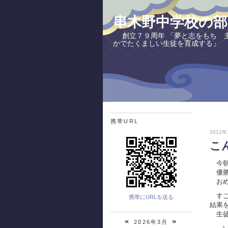
串木野中学校の部
創立７９周年 「夢と志をもち 
かでたくましい生徒を育成する」
携帯URL
2012年
こ
今朝
優勝
おめ
すご
携帯にURLを送る
結果
生徒
«
»
2026年3月