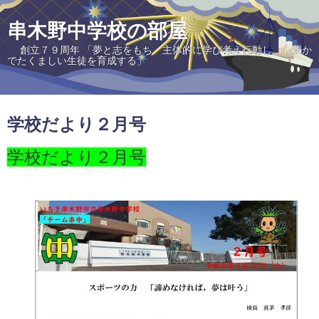
串木野中学校の部屋
創立７９周年 「夢と志をもち 主体的に学び考え行動し 心豊か
でたくましい生徒を育成する」
学校だより２月号
学校だより２月号