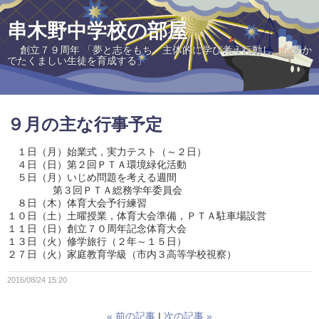
串木野中学校の部屋
創立７９周年 「夢と志をもち 主体的に学び考え行動し 心豊か
でたくましい生徒を育成する」
９月の主な行事予定
１日（月）始業式，実力テスト（～２日）
４日（日）第２回ＰＴＡ環境緑化活動
５日（月）いじめ問題を考える週間
第３回ＰＴＡ総務学年委員会
８日（木）体育大会予行練習
１０日（土）土曜授業，体育大会準備，ＰＴＡ駐車場設営
１１日（日）創立７０周年記念体育大会
１３日（火）修学旅行（２年～１５日）
２７日（火）家庭教育学級（市内３高等学校視察）
2016/08/24 15:20
«
前の記事
次の記事
»