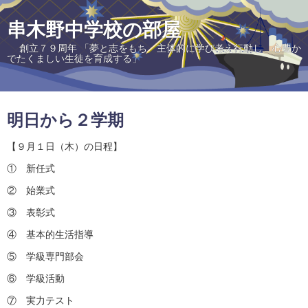
串木野中学校の部屋
創立７９周年 「夢と志をもち 主体的に学び考え行動し 心豊か
でたくましい生徒を育成する」
明日から２学期
【９月１日（木）の日程】
① 新任式
② 始業式
③ 表彰式
④ 基本的生活指導
⑤ 学級専門部会
⑥ 学級活動
⑦ 実力テスト