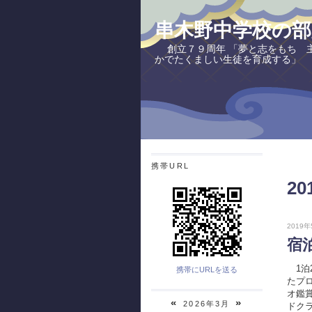
串木野中学校の部
創立７９周年 「夢と志をもち 
かでたくましい生徒を育成する」
携帯URL
2
2019年
宿
1泊
携帯にURLを送る
たプ
オ鑑
«
»
2026年3月
ドク