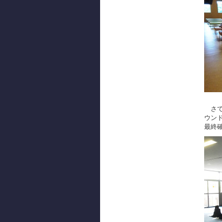
さて
ウン
最終