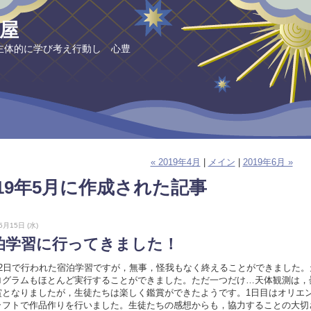
屋
主体的に学び考え行動し 心豊
« 2019年4月
|
メイン
|
2019年6月 »
019年5月に作成された記事
5月15日 (水)
泊学習に行ってきました！
2日で行われた宿泊学習ですが，無事，怪我もなく終えることができました。
ログラムもほとんど実行することができました。ただ一つだけ…天体観測は，
賞となりましたが，生徒たちは楽しく鑑賞ができたようです。1日目はオリエ
ラフトで作品作りを行いました。生徒たちの感想からも，協力することの大切