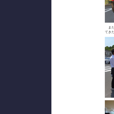
また
てき