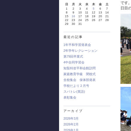
です
日
月
火
水
木
金
土
日目
1
2
3
4
5
6
7
8
9
10
11
12
13
14
15
16
17
18
19
20
21
22
23
24
25
26
27
28
29
30
31
最近の記事
1年平和学習発表会
2年学年レクレーション
第79回卒業式
4中合同学習会
知覧特攻平和会館訪問
家庭教育学級 閉校式
全校集会 保体部発表
学校だより２月号
スパトレ(英語)
表彰集会
アーカイブ
2026年3月
2026年2月
2026年1月