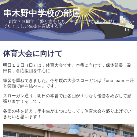
串木野中学校の部屋
創立７９周年 「夢と志をもち 主体的に学び考え行動し 心豊か
でたくましい生徒を育成する」
体育大会に向けて
明日１３日（日）は，体育大会です。本番に向けて，保体部長，副
部長，各応援団を中心に
練習を重ねてきました。今年度の大会スローガンは『one team ～汗
と笑顔で絆を結べ～』です。
スローガン通り，明日の本番では各団が１つなり優勝をめざして頑
張ります！そして，
各団の枠を超え，串中生が１つになって，体育大会を盛り上げてい
きたいと思います！