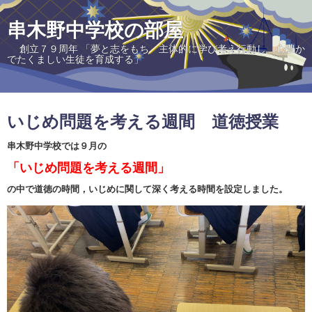
串木野中学校の部屋
創立７９周年 「夢と志をもち 主体的に学び考え行動し 心豊か
でたくましい生徒を育成する」
いじめ問題を考える週間 道徳授業
串木野中学校では９月の
「いじめ問題を考える週間」
の中で道徳の時間，いじめに関して深く考える時間を設定しました。