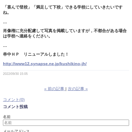
「喜んで登校」「満足して下校」できる学校にしていきたいです
ね。
…
肖像権に充分配慮して写真を掲載していますが，不都合がある場合
は学校へ連絡をください。
…
串中ＨＰ リニューアルしました！
http://www12.synapse.ne.jp/kushikino-jh/
2022/09/30 15:05
«
前の記事
次の記事
»
コメント(0)
コメント投稿
名前
メールアドレス