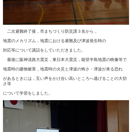
二次避難終了後，市まちづくり防災課３名から，
地震のメカリズム，地震における避難及び津波発生時の
対応等について講話をしていただきました。
最後に阪神淡路大震災，東日本大震災，能登半島地震の映像等で
地震時の建物被害，地震時の火災と津波の怖さ・津波が来る恐れ
があるときには，互い声をかけ合い高いところへ逃げることの大切
さ等
について学習をしました。