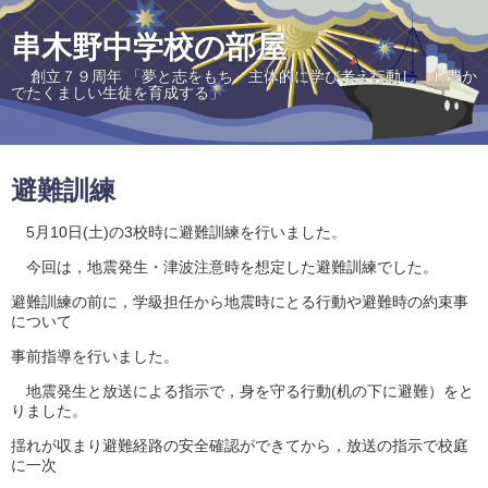
串木野中学校の部屋
創立７９周年 「夢と志をもち 主体的に学び考え行動し 心豊か
でたくましい生徒を育成する」
避難訓練
5月10日(土)の3校時に避難訓練を行いました。
今回は，地震発生・津波注意時を想定した避難訓練でした。
避難訓練の前に，学級担任から地震時にとる行動や避難時の約束事
について
事前指導を行いました。
地震発生と放送による指示で，身を守る行動(机の下に避難）をと
りました。
揺れが収まり避難経路の安全確認ができてから，放送の指示で校庭
に一次